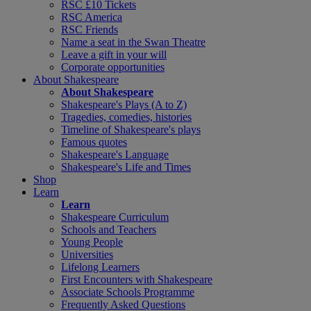
RSC £10 Tickets
RSC America
RSC Friends
Name a seat in the Swan Theatre
Leave a gift in your will
Corporate opportunities
About Shakespeare
About Shakespeare
Shakespeare's Plays (A to Z)
Tragedies, comedies, histories
Timeline of Shakespeare's plays
Famous quotes
Shakespeare's Language
Shakespeare's Life and Times
Shop
Learn
Learn
Shakespeare Curriculum
Schools and Teachers
Young People
Universities
Lifelong Learners
First Encounters with Shakespeare
Associate Schools Programme
Frequently Asked Questions