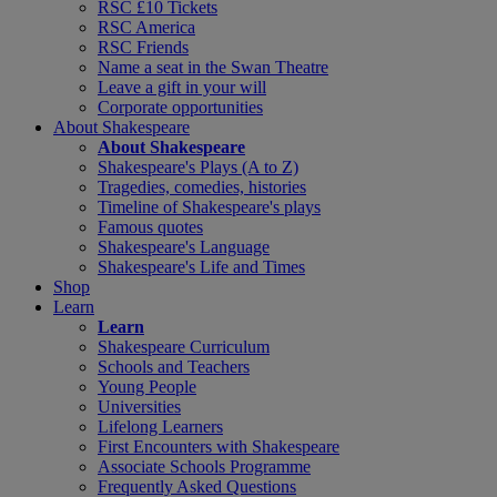
RSC £10 Tickets
RSC America
RSC Friends
Name a seat in the Swan Theatre
Leave a gift in your will
Corporate opportunities
About Shakespeare
About Shakespeare
Shakespeare's Plays (A to Z)
Tragedies, comedies, histories
Timeline of Shakespeare's plays
Famous quotes
Shakespeare's Language
Shakespeare's Life and Times
Shop
Learn
Learn
Shakespeare Curriculum
Schools and Teachers
Young People
Universities
Lifelong Learners
First Encounters with Shakespeare
Associate Schools Programme
Frequently Asked Questions